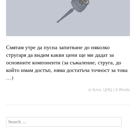
Смятам утре да пусна запитване до няколко
стругаря да видим какви цени ще ми дадат за
основните компоненти (за съжаление, струга, до
който имам достъп, няма достатъча точност за това
…)
in
Блог
,
ЦНЦ
|
4 Words