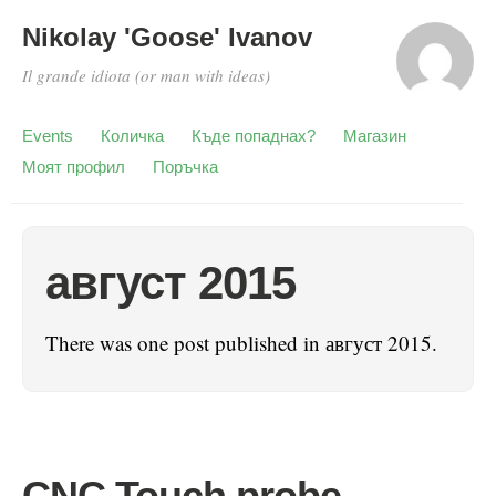
Nikolay 'Goose' Ivanov
Il grande idiota (or man with ideas)
Events
Количка
Къде попаднах?
Магазин
Моят профил
Поръчка
август 2015
There was one post published in август 2015.
CNC Touch probe