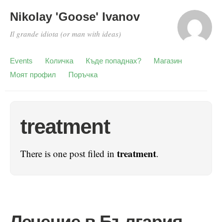
Nikolay 'Goose' Ivanov
Il grande idiota (or man with ideas)
Events
Количка
Къде попаднах?
Магазин
Моят профил
Поръчка
treatment
treatment
There is one post filed in
.
Лечение в България …