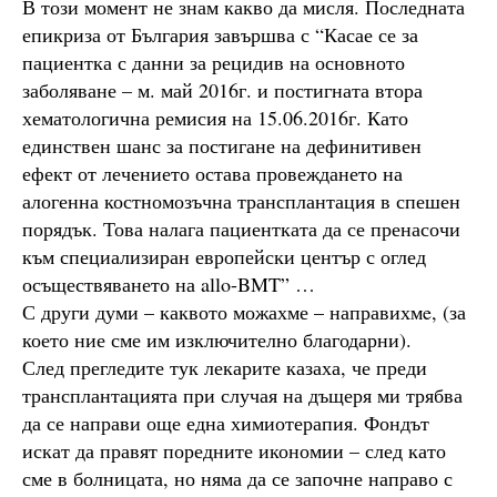
В този момент не знам какво да мисля. Последната
епикриза от България завършва с “Касае се за
пациентка с данни за рецидив на основното
заболяване – м. май 2016г. и постигната втора
хематологична ремисия на 15.06.2016г. Като
единствен шанс за постигане на дефинитивен
ефект от лечението остава провеждането на
алогенна костномозъчна трансплантация в спешен
порядък. Това налага пациентката да се пренасочи
към специализиран европейски център с оглед
осъществяването на allo-BMT” …
С други думи – каквото можахме – направихмe, (за
което ние сме им изключително благодарни).
След прегледите тук лекарите казаха, че преди
трансплантацията при случая на дъщеря ми трябва
да се направи още една химиотерапия. Фондът
искат да правят поредните икономии – след като
сме в болницата, но няма да се започне направо с