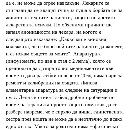
да е, не може да огрее навсякъде. Лекарите са
стигнали да се хващат гуша за гуша в борбата си за
живота на техните пациенти, защото не достигат
лекарства за всички. По обясними причини ще
запазя анонимноста на лекаря, на когото е
следващото изказване: „Какво ми е виновна
колежката, че се бори нейните пациенти да живеят,
и аз искам същото за моите“. Апаратурата
(инфузомати, по два в стая с 2 легла), която се
предполага да дозира точно медикаментите във
времето дава разсейки повече от 20%, няма пари за
ремонт и калибрация на същата. Липсва
елементарна апаратура за следене на сатурация и
пулс. Деца си отиват с белодробни проблеми по
време на терапията просто защото няма как да се
разбере навреме, че е спряло да диша, единствената
сестра през нощта не може да е неотлъчно до всяко
едно от тях. Място за родители няма – физически