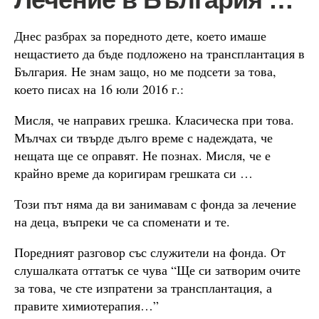
Днес разбрах за поредното дете, което имаше
нещастието да бъде подложено на трансплантация в
България. Не знам защо, но ме подсети за това,
което писах на 16 юли 2016 г.:
Мисля, че направих грешка. Класическа при това.
Мълчах си твърде дълго време с надеждата, че
нещата ще се оправят. Не познах. Мисля, че е
крайно време да коригирам грешката си …
Този път няма да ви занимавам с фонда за лечение
на деца, въпреки че са споменати и те.
Поредният разговор със служители на фонда. От
слушалката оттатък се чува “Ще си затворим очите
за това, че сте изпратени за трансплантация, а
правите химиотерапия…”