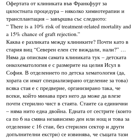
Офертата от клиниката във Франкфурт за
цялостната процедура – няколко химиотерапии и
трансплантация – завършва със следното:
“ There is a 10% risk of treatment-related mortality and
a 15% chance of graft rejection.”
Каква е разликата между клиниките? Почти като в
стария виц “Северен елен сте виждали, нали?” …
Няма да описвам самата клиниката тук – детската
онкохематология е с размерите на целия Исул в
София. В отделението по детска хематология (да,
хората си имат специализирано отделение за това)
всяка стая е с предверие, организирано така, че
всеки, който минава през него да може да влезе
почти стерилно чист в стаята. Стаите са единични
– няма нито една двойна. Едната от сестрите (които
са по 6 на смяна независимо ден или нощ и това за
отделение с 16 стаи, без стерилен сектор и други
допълнителни екстри) се извинява, че същата тази