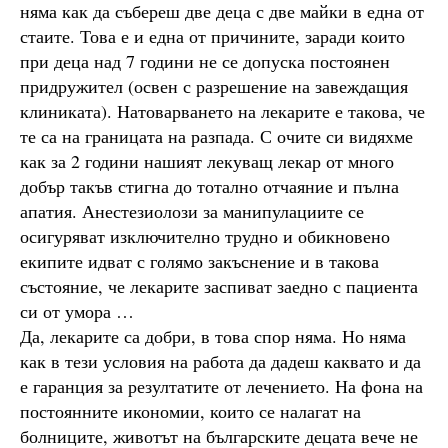
няма как да събереш две деца с две майки в една от
стаите. Това е и една от причините, заради които
при деца над 7 години не се допуска постоянен
придружител (освен с разрешение на завеждащия
клиниката). Натоварването на лекарите е такова, че
те са на границата на разпада. С очите си видяхме
как за 2 години нашият лекуващ лекар от много
добър такъв стигна до тотално отчаяние и пълна
апатия. Анестезиолози за манипулациите се
осигуряват изключително трудно и обикновено
екипите идват с голямо закъснение и в такова
състояние, че лекарите заспиват заедно с пациента
си от умора …
Да, лекарите са добри, в това спор няма. Но няма
как в тези условия на работа да дадеш каквато и да
е гаранция за резултатите от лечението. На фона на
постоянните икономии, които се налагат на
болниците, животът на българските децата вече не