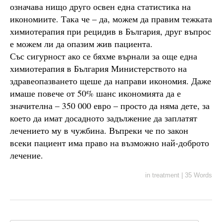
означава нищо друго освен една статистика на
икономиите. Така че – да, можем да правим тежката
химиотерапия при рецидив в България, друг въпрос
е можем ли да опазим жив пациента.
Със сигурност ако се бяхме върнали за още една
химиотерапия в България Министерството на
здравеопазването щеше да направи икономия. Даже
имаше повече от 50% шанс икономията да е
значителна – 350 000 евро – просто да няма дете, за
което да имат досадното задължение да заплатят
лечението му в чужбина. Въпреки че по закон
всеки пациент има право на възможно най-доброто
лечение.
in
treatment
|
35 Words