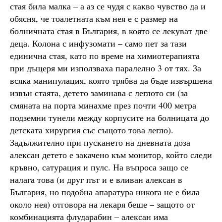
стая била малка – а аз се чудя с какво чувство да и
обясня, че тоалетната към нея е с размер на
болничната стая в България, в която се лекуват две
деца. Колона с инфузомати – само пет за тази
единична стая, като по време на химиотерапията
при дъщеря ми използваха паралелно 3 от тях. За
всяка манипулация, която трябва да бъде извършена
извън стаята, детето заминава с леглото си (за
смяната на порта минахме през почти 400 метра
подземни тунели между корпусите на болницата до
детската хирургия със същото това легло).
Задължително при пускането на дневната доза
алексан детето е закачено към монитор, който следи
кръвно, сатурация и пулс. На въпроса защо се
налага това (и друг път и е вливан алексан в
България, но подобна апаратура никога не е била
около нея) отговора на лекаря беше – защото от
комбинацията флударабин – алексан има