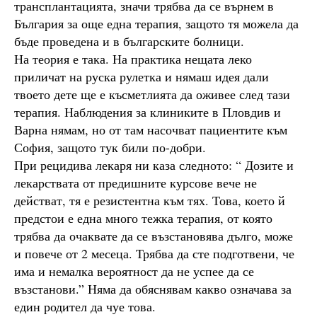
трансплантацията, значи трябва да се върнем в
България за още една терапия, защото тя можела да
бъде проведена и в българските болници.
На теория е така. На практика нещата леко
приличат на руска рулетка и нямаш идея дали
твоето дете ще е късметлията да оживее след тази
терапия. Наблюдения за клиниките в Пловдив и
Варна нямам, но от там насочват пациентите към
София, защото тук били по-добри.
При рецидива лекаря ни каза следното: “ Дозите и
лекарствата от предишните курсове вече не
действат, тя е резистентна към тях. Това, което й
предстои е една много тежка терапия, от която
трябва да очаквате да се възстановява дълго, може
и повече от 2 месеца. Трябва да сте подготвени, че
има и немалка вероятност да не успее да се
възстанови.” Няма да обяснявам какво означава за
един родител да чуе това.