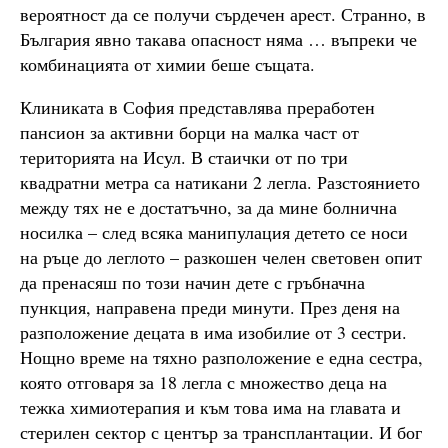
вероятност да се получи сърдечен арест. Странно, в
България явно такава опасност няма … въпреки че
комбинацията от химии беше същата.
Клиниката в София представлява преработен
пансион за активни борци на малка част от
територията на Исул. В стаички от по три
квадратни метра са натикани 2 легла. Разстоянието
между тях не е достатъчно, за да мине болнична
носилка – след всяка манипулация детето се носи
на ръце до леглото – разкошен челен световен опит
да пренасяш по този начин дете с гръбначна
пункция, направена преди минути. През деня на
разположение децата в има изобилие от 3 сестри.
Нощно време на тяхно разположение е една сестра,
която отговаря за 18 легла с множество деца на
тежка химиотерапия и към това има на главата и
стерилен сектор с център за трансплантации. И бог