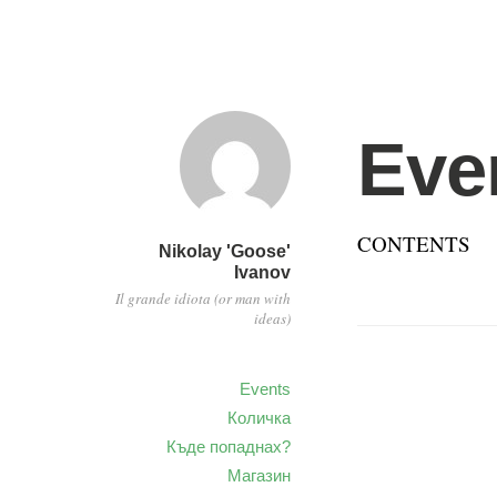
Eve
CONTENTS
Nikolay 'Goose'
Ivanov
Il grande idiota (or man with
ideas)
Events
Количка
Къде попаднах?
Магазин