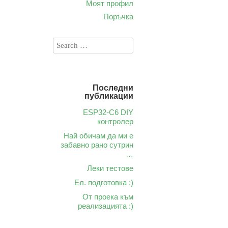
Моят профил
Поръчка
Последни
публикации
ESP32-C6 DIY
контролер
Най обичам да ми е
забавно рано сутрин
…
Леки тестове
Ел. подготовка :)
От проека към
реализацията :)