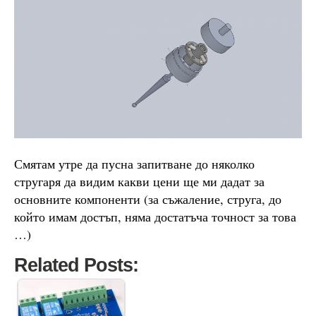
Смятам утре да пусна запитване до няколко
стругаря да видим какви цени ще ми дадат за
основните компоненти (за съжаление, струга, до
който имам достъп, няма достатъча точност за това
…)
Related Posts: