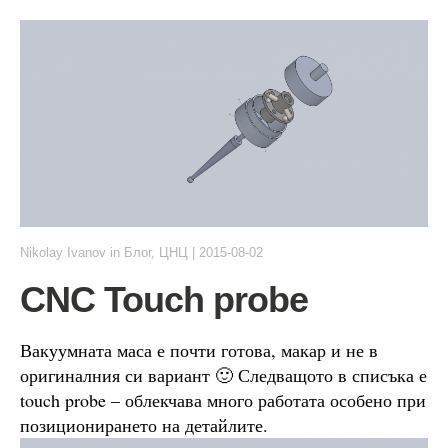
Nikolay Ivanov
in
Блог
,
ЦНЦ
|
2015-08-02
CNC Touch probe
Вакуумната маса е почти готова, макар и не в
оригиналния си вариант 🙂 Следващото в списъка е
touch probe – облекчава много работата особено при
позиционирането на детайлите.