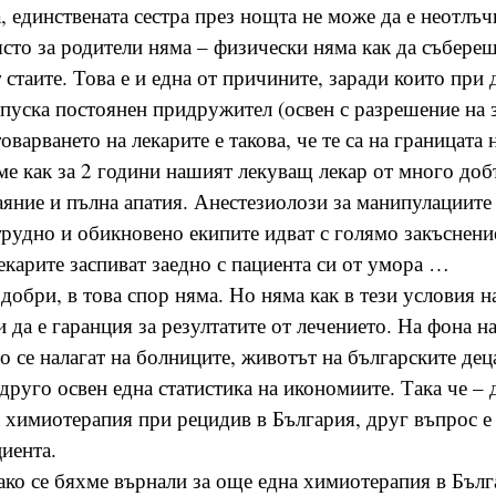
, единствената сестра през нощта не може да е неотлъч
ясто за родители няма – физически няма как да събереш
 стаите. Това е и една от причините, заради които при 
опуска постоянен придружител (освен с разрешение на
оварването на лекарите е такова, че те са на границата 
ме как за 2 години нашият лекуващ лекар от много доб
аяние и пълна апатия. Анестезиолози за манипулациите
рудно и обикновено екипите идват с голямо закъснение
лекарите заспиват заедно с пациента си от умора …
 добри, в това спор няма. Но няма как в тези условия н
и да е гаранция за резултатите от лечението. На фона н
о се налагат на болниците, животът на българските деца
друго освен една статистика на икономиите. Така че – 
 химиотерапия при рецидив в България, друг въпрос е
иента.
ако се бяхме върнали за още една химиотерапия в Бъл