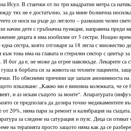
на Исул. В стаички от по три квадратни метра са натика
ежду тях не е достатъчно, за да мине болнична носилка
тето се носи на ръце до леглото – разкошен челен свет
зи начин дете с гръбначна пункция, направена преди м
ожение децата в има изобилие от 3 сестри. Нощно врем
една сестра, която отговаря за 18 легла с множество д
към това има на главата и стерилен сектор с център за
 И бог да е, не може да огрее навсякъде. Лекарите са с
 гуша в борбата си за живота на техните пациенти, защ
сички. По обясними причини ще запазя анонимноста на 
ащото изказване: „Какво ми е виновна колежката, че се
веят, и аз искам същото за моите“. Апаратурата (инфуз
, която се предполага да дозира точно медикаментите в
е от 20%, няма пари за ремонт и калибрация на същата
ратура за следене на сатурация и пулс. Деца си отиват
еме на терапията просто защото няма как да се разбере