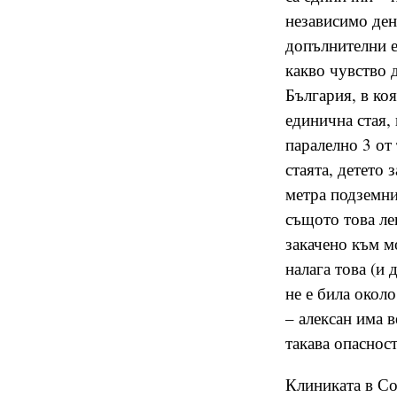
независимо ден 
допълнителни ек
какво чувство д
България, в коя
единична стая,
паралелно 3 от
стаята, детето 
метра подземни
същото това ле
закачено към м
налага това (и 
не е била окол
– алексан има 
такава опаснос
Клиниката в Со