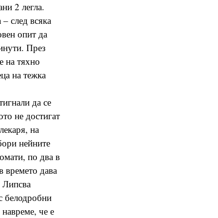
ни 2 легла.
 – след всяка
овен опит да
инути. През
е на тяхно
еца на тежка
тигнали да се
ото не достигат
лекаря, на
 бори нейните
омати, по два в
ъв времето дава
. Липсва
 с белодробни
 навреме, че е