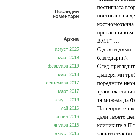
постигната вто
Последни
постигане на д
коментари
костномозъчна 
пренасочи към 
Архив
BMT” …
С други думи –
август 2025
благодарни).
март 2019
След прегледит
февруари 2019
дъщеря ми тряб
март 2018
поредните икон
септември 2017
трансплантация
март 2017
тя можела да б
август 2016
На теория е та
май 2016
дали твоето де
април 2016
клиниките в Пл
януари 2016
защото тук бил
август 2015