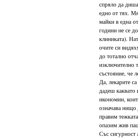
спряло да диша
едно от тях. М
майки в една от
години не се д
клиниката). Нат
очите си видях
до тотално отч
изключително т
състояние, че 
Да, лекарите са
дадеш каквато 
икономии, коит
означава нищо 
правим тежката
опазим жив пац
Със сигурност 