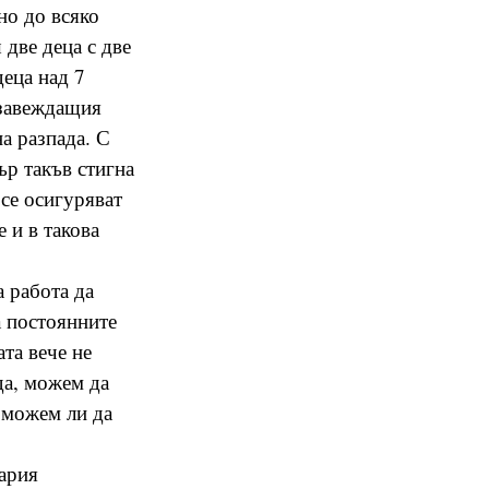
но до всяко
 две деца с две
деца над 7
 завеждащия
на разпада. С
ър такъв стигна
 се осигуряват
 и в такова
а работа да
а постоянните
та вече не
да, можем да
 можем ли да
гария