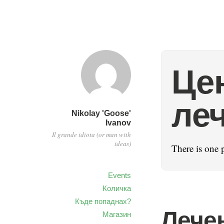
Це
ле
Nikolay 'Goose'
Ivanov
Il grande idiota (or man with
ideas)
There is one 
Events
Количка
Къде попаднах?
Лече
Магазин