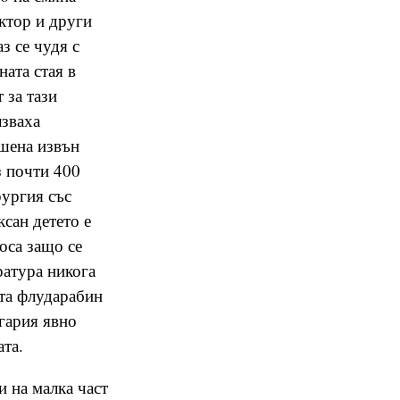
ектор и други
з се чудя с
ната стая в
 за тази
лзваха
ршена извън
з почти 400
рургия със
ксан детето е
оса защо се
ратура никога
ята флударабин
лгария явно
та.
 на малка част