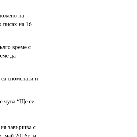
ложено на
о писах на 16
ълго време с
реме да
 са споменати и
е чува “Ще си
рия завършва с
м. май 2016г. и