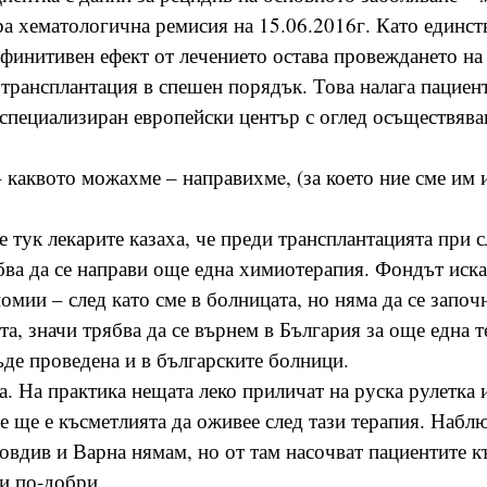
ра хематологична ремисия на 15.06.2016г. Като единст
ефинитивен ефект от лечението остава провеждането на
трансплантация в спешен порядък. Това налага пациент
специализиран европейски център с оглед осъществяван
 каквото можахме – направихмe, (за което ние сме им
е тук лекарите казаха, че преди трансплантацията при с
ва да се направи още една химиотерапия. Фондът иска
омии – след като сме в болницата, но няма да се започ
та, значи трябва да се върнем в България за още една 
ъде проведена и в българските болници.
ка. На практика нещата леко приличат на руска рулетка
те ще е късметлията да оживее след тази терапия. Набл
овдив и Варна нямам, но от там насочват пациентите 
и по-добри.