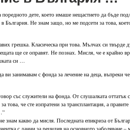
а поредното дете, което имаше нещастието да бъде под
в България. Не знам защо, но ме подсети за това, коет
авих грешка. Класическа при това. Мълчах си твърде д
нещата ще се оправят. Не познах. Мисля, че е крайно в
шката си …
да ви занимавам с фонда за лечение на деца, въпреки че
овор със служители на фонда. От слушалката оттатък с
за това, че сте изпратени за трансплантация, а правите
…”
не знам какво да мисля. Последната епикриза от Бълга
циентка с данни за рецидив на основното заболяване – 