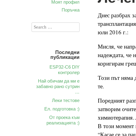
Моят профил
Поръчка
Днес разбрах з
трансплантация 
юли 2016 г.:
Мисля, че напр
Последни
надеждата, че 
публикации
коригирам гре
ESP32-C6 DIY
контролер
Този път няма 
Най обичам да ми е
те.
забавно рано сутрин
…
Поредният разг
Леки тестове
затворим очите 
Ел. подготовка :)
химиотерапия
От проека към
реализацията :)
В този момент 
“Касае се за па