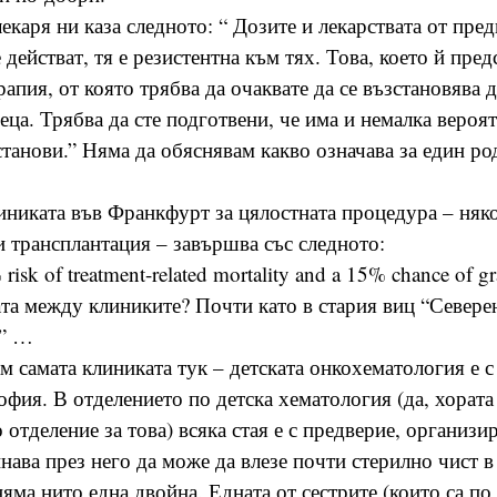
екаря ни каза следното: “ Дозите и лекарствата от пре
 действат, тя е резистентна към тях. Това, което й пред
апия, от която трябва да очаквате да се възстановява 
еца. Трябва да сте подготвени, че има и немалка вероят
станови.” Няма да обяснявам какво означава за един ро
иниката във Франкфурт за цялостната процедура – няк
 трансплантация – завършва със следното:
 risk of treatment-related mortality and a 15% chance of gra
ата между клиниките? Почти като в стария виц “Северен
?” …
м самата клиниката тук – детската онкохематология е с
офия. В отделението по детска хематология (да, хората
отделение за това) всяка стая е с предверие, организир
нава през него да може да влезе почти стерилно чист в 
яма нито една двойна. Едната от сестрите (които са по