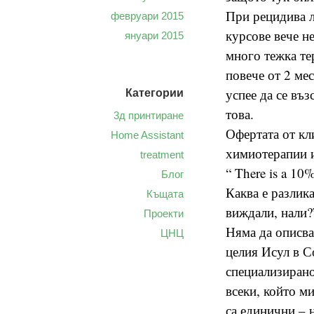
При рецидива л
февруари 2015
курсове вече не
януари 2015
много тежка тер
повече от 2 мес
успее да се въз
Категории
това.
3д принтиране
Офертата от кл
Home Assistant
химиотерапии и
treatment
“ There is a 10%
Блог
Каква е разлик
Къщата
виждали, нали
Проекти
Няма да описва
ЦНЦ
целия Исул в С
специализирано 
всеки, който ми
са единични – н