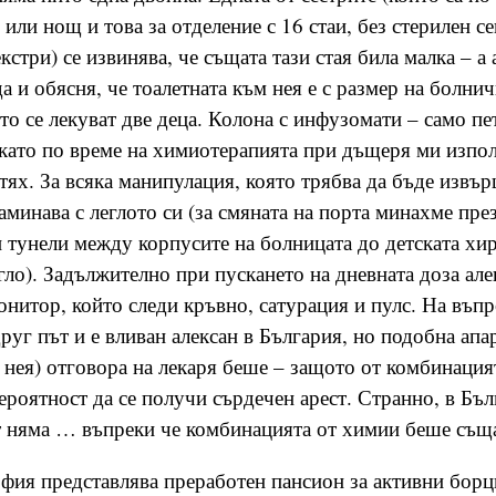
или нощ и това за отделение с 16 стаи, без стерилен с
стри) се извинява, че същата тази стая била малка – а а
а и обясня, че тоалетната към нея е с размер на болнич
то се лекуват две деца. Колона с инфузомати – само пет
 като по време на химиотерапията при дъщеря ми изпо
 тях. За всяка манипулация, която трябва да бъде извъ
заминава с леглото си (за смяната на порта минахме пре
 тунели между корпусите на болницата до детската хи
гло). Задължително при пускането на дневната доза але
онитор, който следи кръвно, сатурация и пулс. На въпр
друг път и е вливан алексан в България, но подобна апа
о нея) отговора на лекаря беше – защото от комбинаци
вероятност да се получи сърдечен арест. Странно, в Бъ
т няма … въпреки че комбинацията от химии беше съща
фия представлява преработен пансион за активни борци