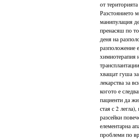
от територията 
Разстоянието м
манипулация де
пренасяш по то
деня на разпол
разположение е 
химиотерапия и 
трансплантации.
хващат гуша за
лекарства за в
когото е следв
пациенти да жи
стая с 2 легла)
разсейки повеч
елементарна апа
проблеми по вр