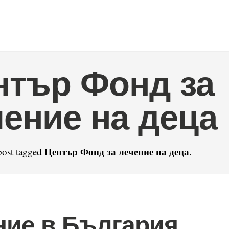
нтър Фонд за
чение на деца
Център Фонд за лечение на деца
post tagged
.
ние в България …