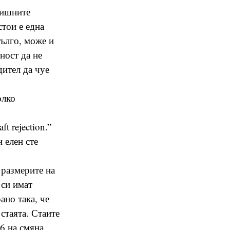
дишните
стои е една
дълго, може и
ност да не
дител да чуе
олко
ft rejection.”
 елен сте
 размерите на
 си имат
ано така, че
стаята. Стаите
 6 на смяна