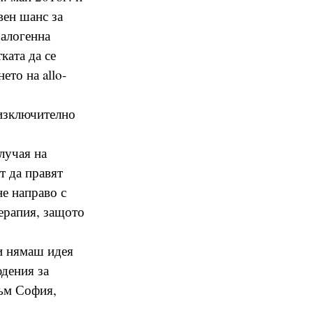
вен шанс за
 алогенна
ката да се
ето на allo-
 изключително
лучая на
т да правят
не направо с
терапия, защото
 и нямаш идея
юдения за
към София,