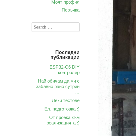
Моят профил
Поръчка
Последни
публикации
ESP32-C6 DIY
контролер
Най обичам да ми е
забавно рано сутрин
…
Леки тестове
Ел. подготовка :)
От проека към
реализацията :)