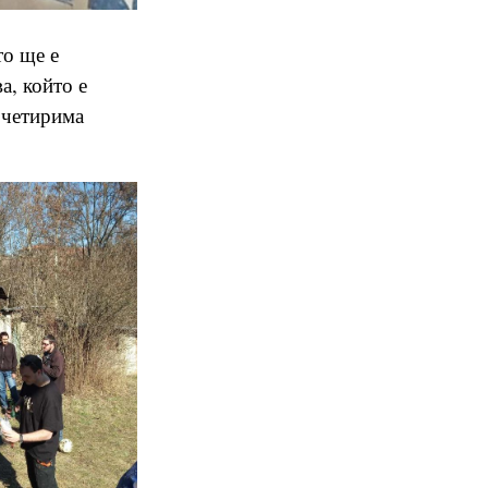
то ще е
а, който е
м четирима