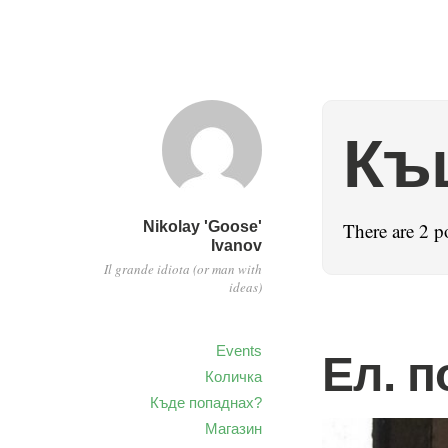
Къ
Nikolay 'Goose'
There are 2 po
Ivanov
Il grande idiota (or man with
ideas)
Events
Ел. п
Количка
Къде попаднах?
Магазин