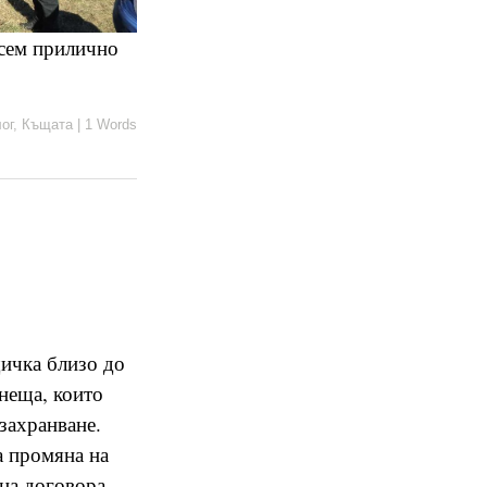
всем прилично
ог
,
Къщата
|
1 Words
щичка близо до
неща, които
захранване.
а промяна на
 на договора