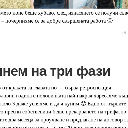
емето поне беше хубаво, след изнасянето се получи съ
 – почерпихме се за добре свършената работа 🙂
in
Бл
инем на три фази
 от краката за главата но … бърза ретроспекция:
ловин година с половинката най-накрая харесахме къ
коло 3 даже успяхме и да я купим 🙂 Едно от първите 
о пресни собственици беше прекарването на трифазно 
ите два месеца за проучване и предлагане на договор з
се сдобихме и с него – само 29 дни след подписването