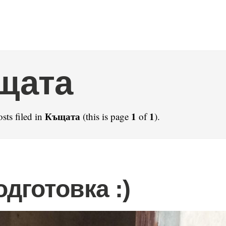
щата
Къщата
1
1
sts filed in
(this is page
of
).
одготовка :)