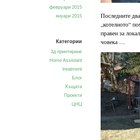
февруари 2015
Последните два
януари 2015
„котелното“ по
правен за лока
човека …
Категории
3д принтиране
Home Assistant
treatment
Блог
Къщата
Проекти
ЦНЦ