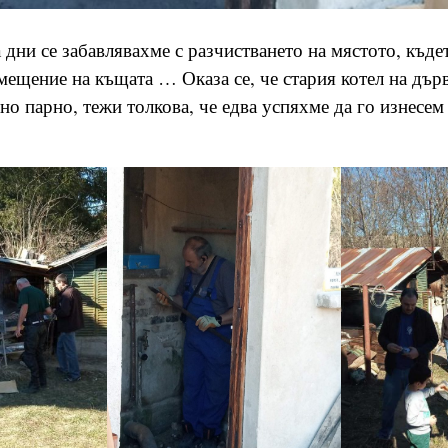
 дни се забавлявахме с разчистването на мястото, къде
мещение на къщата … Оказа се, че стария котел на дърв
лно парно, тежи толкова, че едва успяхме да го изнесе