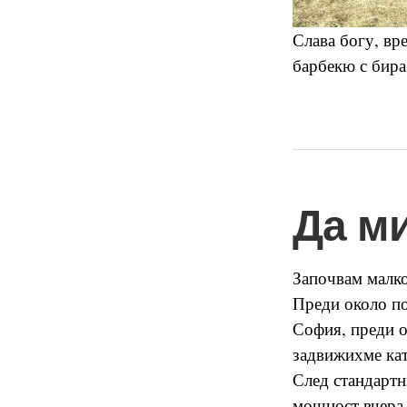
Слава богу, вр
барбекю с бира
Да м
Започвам малко
Преди около по
София, преди о
задвижихме кат
След стандартн
мощност вчера 