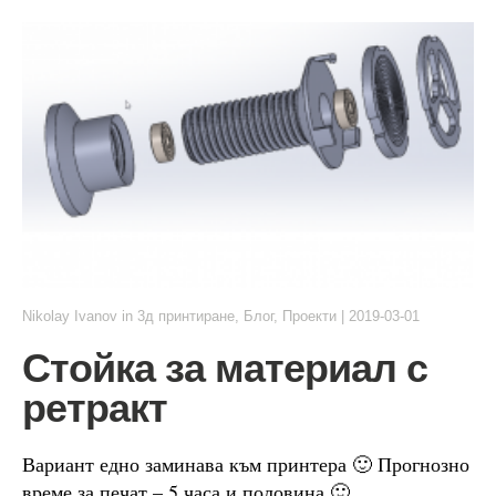
Nikolay Ivanov
in
3д принтиране
,
Блог
,
Проекти
|
2019-03-01
Стойка за материал с
ретракт
Вариант едно заминава към принтера 🙂 Прогнозно
време за печат – 5 часа и половина 🙂