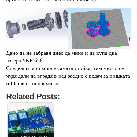
Дано да не забравя днес да мина и да купя два
лагера SKF 626 …
Следващата стъпка е самата стойка, там много се
чудя дали да вградя в нея заедно с водач за нишката
и filament runout sensor …
Related Posts: